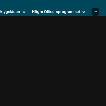
erktygslådan
Högre Officersprogrammet
et
stem