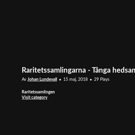
Raritetssamlingarna - Tånga hedsam
Av
Johan Lundevall
15 maj, 2018
29 Plays
Raritetssamlingen
Visit category
Visas i
Raritetssamlingen