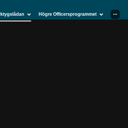
erktygslådan
Högre Officersprogrammet
et
stem