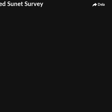
med Sunet Survey
Dela
as. Del 1 innehåller information för dig som inte behöver komma åt
ka, eller vill lägga till några frågor till mallen. Behöver du detta så
view