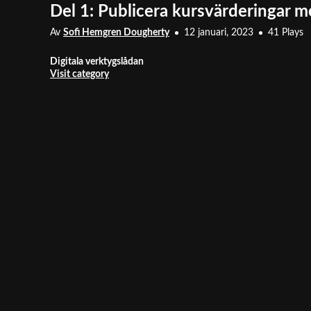
Del 1: Publicera kursvärderingar 
Av
Sofi Hemgren Dougherty
12 januari, 2023
41 Plays
Digitala verktygslådan
Visit category
Så här publicerar du en kursvärdering på din kurssida i Canv
inställningar som möjliggör att kursvärderingen skapas på engels
informeras om hur i del 2.
Visas i
Enkätverktyg
Taggar
zoom_recording
,
zoom
,
shared_screen_with_speaker_