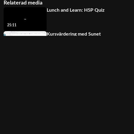
Relaterad media
Lunch and Learn: H5P Quiz
25:11
Kursvärdering med Sunet
Survey: radera enkät (felakti
...
00:47
HOP 23-25 Valbara kurser
2024
01:36:51
Avstämningsmötet den 5
oktober inför CNDS Forum 2
...
53:05
Del 2: Publicera
kursvärderingar med Sunet S
...
02:16